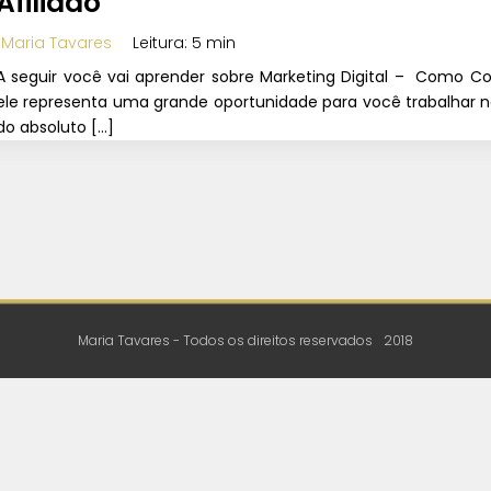
Afiliado
Maria Tavares
Leitura: 5 min
A seguir você vai aprender sobre Marketing Digital – Como C
ele representa uma grande oportunidade para você trabalhar 
do absoluto […]
ima
na
Maria Tavares - Todos os direitos reservados
2018