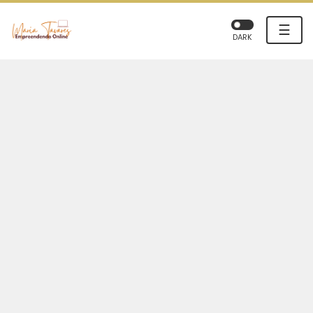
☰
DARK